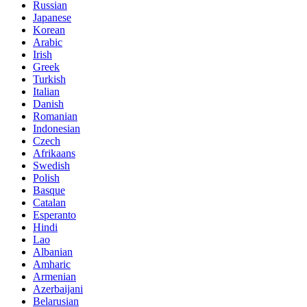
Russian
Japanese
Korean
Arabic
Irish
Greek
Turkish
Italian
Danish
Romanian
Indonesian
Czech
Afrikaans
Swedish
Polish
Basque
Catalan
Esperanto
Hindi
Lao
Albanian
Amharic
Armenian
Azerbaijani
Belarusian