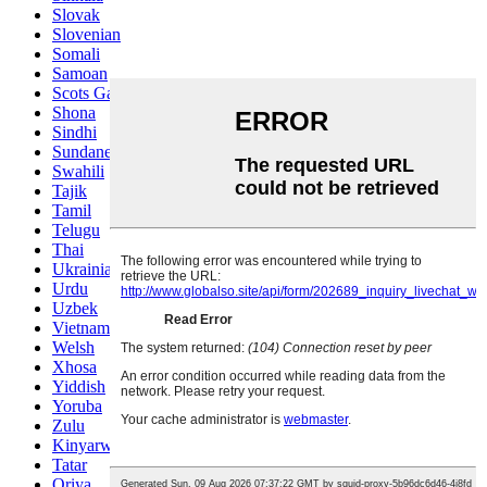
Slovak
Slovenian
Somali
Samoan
Scots Gaelic
Shona
Sindhi
Sundanese
Swahili
Tajik
Tamil
Telugu
Thai
Ukrainian
Urdu
Uzbek
Vietnamese
Welsh
Xhosa
Yiddish
Yoruba
Zulu
Kinyarwanda
Tatar
Oriya