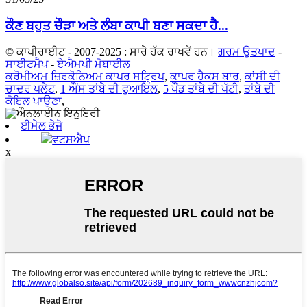
ਕੌਣ ਬਹੁਤ ਚੌੜਾ ਅਤੇ ਲੰਬਾ ਕਾਪੀ ਬਣਾ ਸਕਦਾ ਹੈ...
© ਕਾਪੀਰਾਈਟ - 2007-2025 : ਸਾਰੇ ਹੱਕ ਰਾਖਵੇਂ ਹਨ।
ਗਰਮ ਉਤਪਾਦ
-
ਸਾਈਟਮੈਪ
-
ਏਐਮਪੀ ਮੋਬਾਈਲ
ਕਰੋਮੀਅਮ ਜ਼ਿਰਕੋਨਿਅਮ ਕਾਪਰ ਸਟ੍ਰਿਪ
,
ਕਾਪਰ ਹੈਕਸ ਬਾਰ
,
ਕਾਂਸੀ ਦੀ
ਚਾਦਰ ਪਲੇਟ
,
1 ਔਂਸ ਤਾਂਬੇ ਦੀ ਫੁਆਇਲ
,
5 ਪੌਂਡ ਤਾਂਬੇ ਦੀ ਪੱਟੀ
,
ਤਾਂਬੇ ਦੀ
ਕੋਇਲ ਪਾਉਣਾ
,
ਈਮੇਲ ਭੇਜੋ
ਵਟਸਐਪ
x