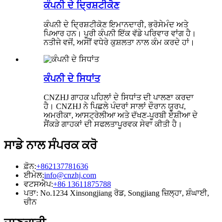
ਕੰਪਨੀ ਦੇ ਦ੍ਰਿਸ਼ਟੀਕੋਣ
ਕੰਪਨੀ ਦੇ ਦ੍ਰਿਸ਼ਟੀਕੋਣ ਇਮਾਨਦਾਰੀ, ਭਰੋਸੇਮੰਦ ਅਤੇ
ਪਿਆਰ ਹਨ। ਪੂਰੀ ਕੰਪਨੀ ਇੱਕ ਵੱਡੇ ਪਰਿਵਾਰ ਵਾਂਗ ਹੈ।
ਨਤੀਜੇ ਵਜੋਂ, ਅਸੀਂ ਵਧੇਰੇ ਕੁਸ਼ਲਤਾ ਨਾਲ ਕੰਮ ਕਰਦੇ ਹਾਂ।
ਕੰਪਨੀ ਦੇ ਸਿਧਾਂਤ
CNZHJ ਗਾਹਕ ਪਹਿਲਾਂ ਦੇ ਸਿਧਾਂਤ ਦੀ ਪਾਲਣਾ ਕਰਦਾ
ਹੈ। CNZHJ ਨੇ ਪਿਛਲੇ ਪੰਦਰਾਂ ਸਾਲਾਂ ਦੌਰਾਨ ਯੂਰਪ,
ਅਮਰੀਕਾ, ਆਸਟ੍ਰੇਲੀਆ ਅਤੇ ਦੱਖਣ-ਪੂਰਬੀ ਏਸ਼ੀਆ ਦੇ
ਸੈਂਕੜੇ ਗਾਹਕਾਂ ਦੀ ਸਫਲਤਾਪੂਰਵਕ ਸੇਵਾ ਕੀਤੀ ਹੈ।
ਸਾਡੇ ਨਾਲ ਸੰਪਰਕ ਕਰੋ
ਫ਼ੋਨ:
+862137781636
ਈਮੇਲ:
info@cnzhj.com
ਵਟਸਐਪ:
+86 13611875788
ਪਤਾ: No.1234 Xinsongjiang ਰੋਡ, Songjiang ਜ਼ਿਲ੍ਹਾ, ਸ਼ੰਘਾਈ,
ਚੀਨ